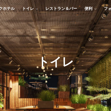
クホテル
トイレ
レストラン＆バー
便利
フ
トイレ