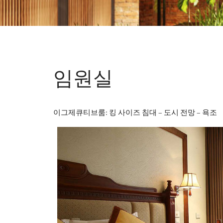
임원실
이그제큐티브룸: 킹 사이즈 침대 – 도시 전망 – 욕조