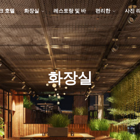
크 호텔
화장실
레스토랑 및 바
편리한
사진 
화장실