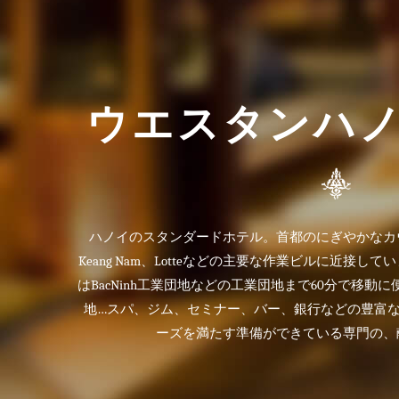
ウエスタンハ
ハノイのスタンダードホテル。首都のにぎやかなカ
Keang Nam、Lotteなどの主要な作業ビルに近接し
はBacNinh工業団地などの工業団地まで60分で移動
地…スパ、ジム、セミナー、バー、銀行などの豊富
ーズを満たす準備ができている専門の、